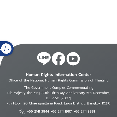
s
Human Rights Information Center
Office of the National Human Rights Commission of Thailand
The Government Complex Commemorating
His Majesty the King 80th BirthDay Anniversary 5th December,
B.E.2550 (2007)
7th Floor 120 Chaengwattana Road, Laksi District, Bangkok 10210
+66 2141 3844, +66 2141 1987, +66 2141 3881