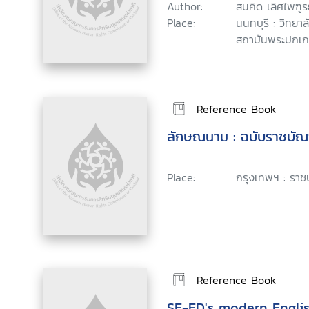
Author:
สมคิด เลิศไพฑูร
Place:
นนทบุรี : วิทย
สถาบันพระปกเกล
Reference Book
ลักษณนาม : ฉบับราชบั
Place:
กรุงเทพฯ : ราช
Reference Book
SE-ED's modern Englis