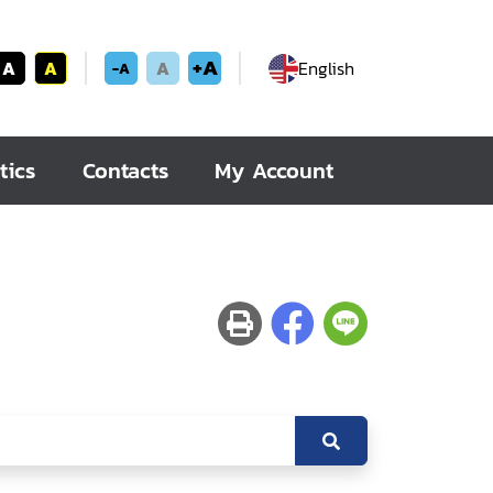
+A
A
A
A
English
-A
tics
Contacts
My Account