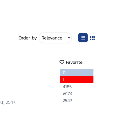
Order by
Favorite
P
L
4185
พ174
2547
น, 2547.