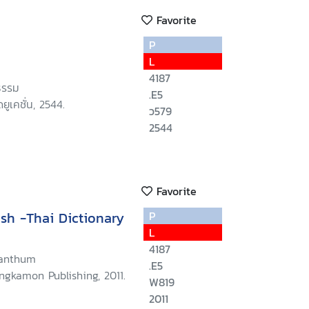
Favorite
P
L
4187
ณธรรม
.E5
ดยูเคชั่น, 2544.
ว579
2544
Favorite
ish -Thai Dictionary
P
L
4187
ranthum
.E5
ngkamon Publishing, 2011.
W819
2011