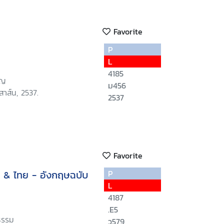
Favorite
P
L
4185
ิญ
ม456
าส์น, 2537.
2537
Favorite
 & ไทย - อังกฤษฉบับ
P
L
4187
.E5
ณธรรม
ว579