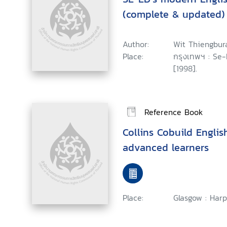
(complete & updated)
Author:
Wit Thiengbu
Place:
กรุงเทพฯ : Se-
[1998].
Reference Book
Collins Cobuild Englis
advanced learners
Place:
Glasgow : Harpe