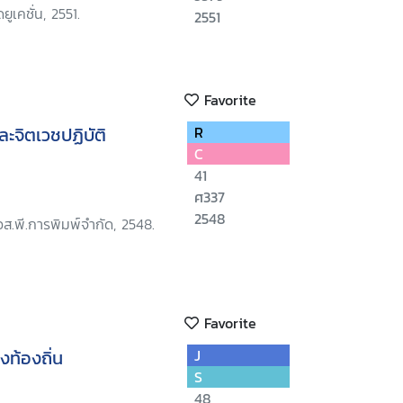
ยูเคชั่น, 2551.
2551
Favorite
ะจิตเวชปฏิบัติ
R
C
41
ศ337
2548
อส.พี.การพิมพ์จำกัด, 2548.
Favorite
ท้องถิ่น
J
S
48