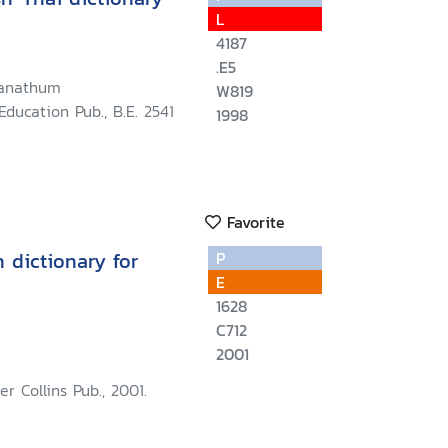
L
4187
.E5
ranathum
W819
Education Pub., B.E. 2541
1998
Favorite
h dictionary for
P
E
1628
C712
2001
r Collins Pub., 2001.