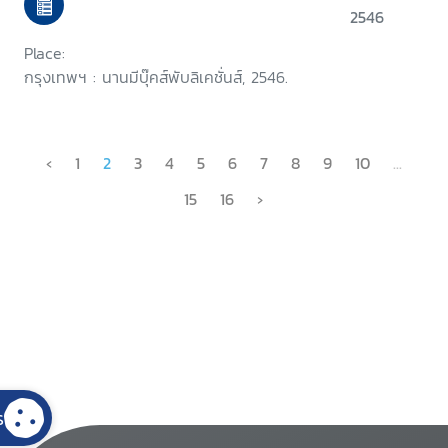
2546
Place:
กรุงเทพฯ : นานมีบุ๊คส์พับลิเคชั่นส์, 2546.
‹
1
2
3
4
5
6
7
8
9
10
...
15
16
›
s