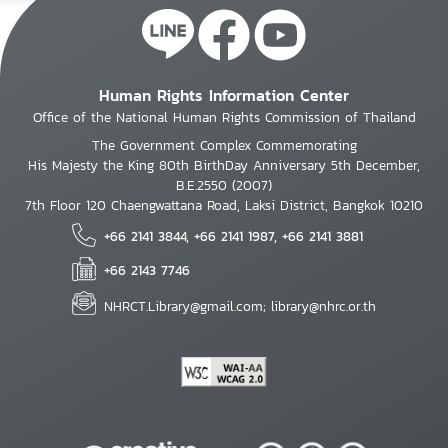
Human Rights Information Center
Office of the National Human Rights Commission of Thailand
The Government Complex Commemorating
His Majesty the King 80th BirthDay Anniversary 5th December,
B.E.2550 (2007)
7th Floor 120 Chaengwattana Road, Laksi District, Bangkok 10210
+66 2141 3844, +66 2141 1987, +66 2141 3881
+66 2143 7746
NHRCT.Library@gmail.com; library@nhrc.or.th