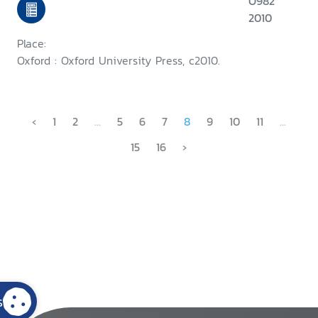
O982
2010
Place:
Oxford : Oxford University Press, c2010.
‹
1
2
...
5
6
7
8
9
10
11
...
15
16
›
s