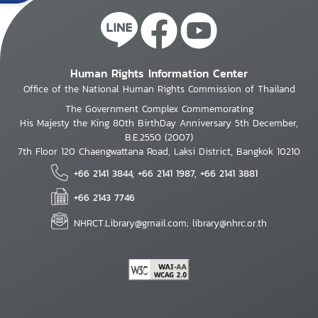
Human Rights Information Center
Office of the National Human Rights Commission of Thailand
The Government Complex Commemorating
His Majesty the King 80th BirthDay Anniversary 5th December,
B.E.2550 (2007)
7th Floor 120 Chaengwattana Road, Laksi District, Bangkok 10210
+66 2141 3844, +66 2141 1987, +66 2141 3881
+66 2143 7746
NHRCT.Library@gmail.com; library@nhrc.or.th