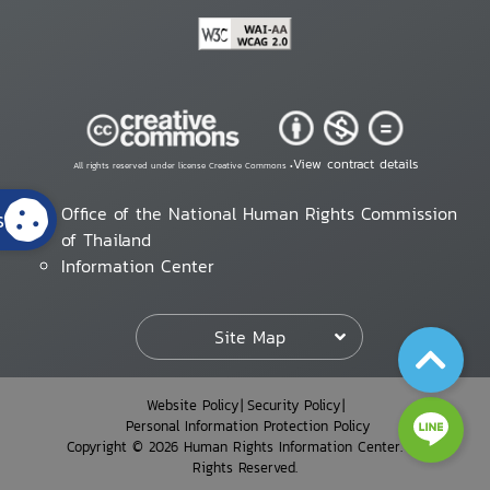
View contract details
All rights reserved under license Creative Commons •
Office of the National Human Rights Commission
s
of Thailand
Information Center
Site Map
Website Policy
Security Policy
Personal Information Protection Policy
Copyright © 2026 Human Rights Information Center. All
Rights Reserved.