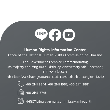
Human Rights Information Center
Office of the National Human Rights Commission of Thailand
The Government Complex Commemorating
His Majesty the King 80th BirthDay Anniversary 5th December,
B.E.2550 (2007)
7th Floor 120 Chaengwattana Road, Laksi District, Bangkok 10210
+66 2141 3844, +66 2141 1987, +66 2141 3881
+66 2143 7746
NHRCT.Library@gmail.com; library@nhrc.or.th