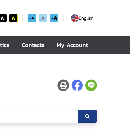
+A
A
A
A
English
-A
tics
Contacts
My Account