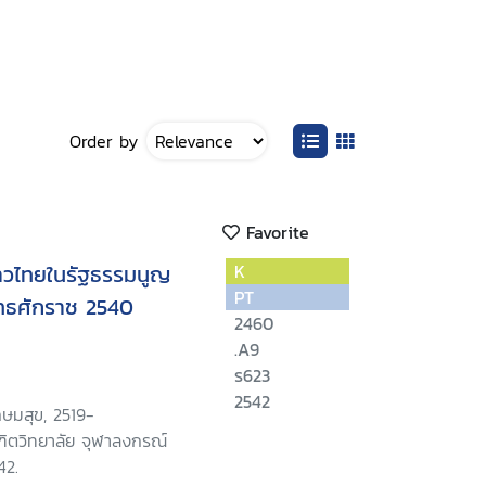
Order by
Favorite
าวไทยในรัฐธรรมนูญ
K
PT
ทธศักราช 2540
2460
.A9
ร623
2542
กษมสุข, 2519-
ฑิตวิทยาลัย จุฬาลงกรณ์
42.