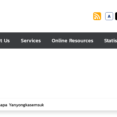
A
t Us
Services
Online Resources
Statis