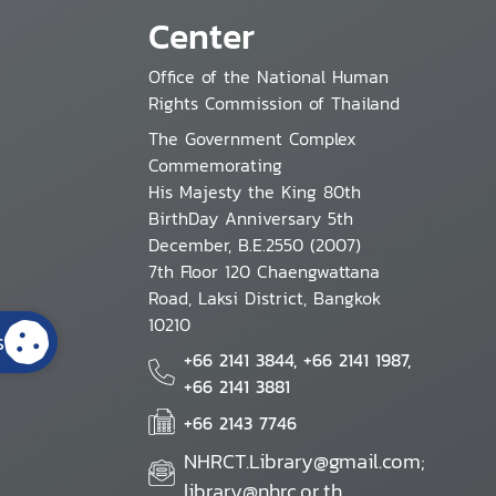
Center
Office of the National Human
Rights Commission of Thailand
The Government Complex
Commemorating
His Majesty the King 80th
BirthDay Anniversary 5th
December, B.E.2550 (2007)
7th Floor 120 Chaengwattana
Road, Laksi District, Bangkok
10210
s
+66 2141 3844, +66 2141 1987,
+66 2141 3881
+66 2143 7746
NHRCT.Library@gmail.com;
library@nhrc.or.th