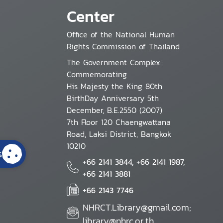
Center
Office of the National Human
Rights Commission of Thailand
The Government Complex
Commemorating
His Majesty the King 80th
BirthDay Anniversary 5th
December, B.E.2550 (2007)
7th Floor 120 Chaengwattana
Road, Laksi District, Bangkok
10210
s
+66 2141 3844, +66 2141 1987,
+66 2141 3881
+66 2143 7746
NHRCT.Library@gmail.com;
library@nhrc.or.th