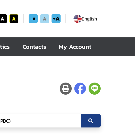
+A
A
A
A
English
-A
tics
Contacts
My Account