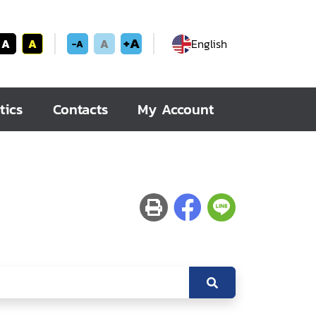
+A
A
A
A
English
-A
tics
Contacts
My Account