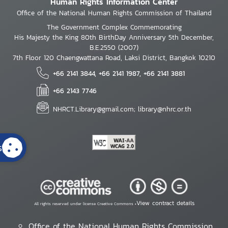
Human Rights Information Center
Office of the National Human Rights Commission of Thailand
The Government Complex Commemorating
His Majesty the King 80th BirthDay Anniversary 5th December,
B.E.2550 (2007)
7th Floor 120 Chaengwattana Road, Laksi District, Bangkok 10210
+66 2141 3844, +66 2141 1987, +66 2141 3881
+66 2143 7746
NHRCT.Library@gmail.com; library@nhrc.or.th
s
View contract details
All rights reserved under license Creative Commons •
Office of the National Human Rights Commission