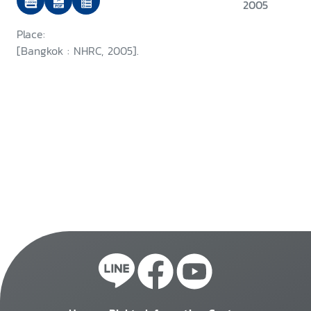
project on internally displaced
2005
persons
Place:
[Bangkok : NHRC, 2005].