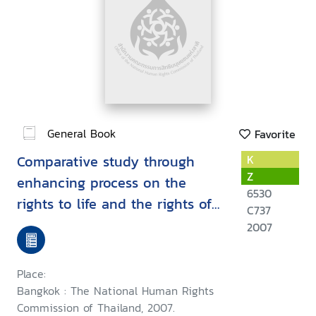
General Book
Favorite
Comparative study through
K
Z
enhancing process on the
6530
rights to life and the rights of
C737
self-determination for the
2007
internally displaced persons
among the risky areas under
Place:
the Thai government policy :
Bangkok : The National Human Rights
November 2005 - April 2007
Commission of Thailand, 2007.