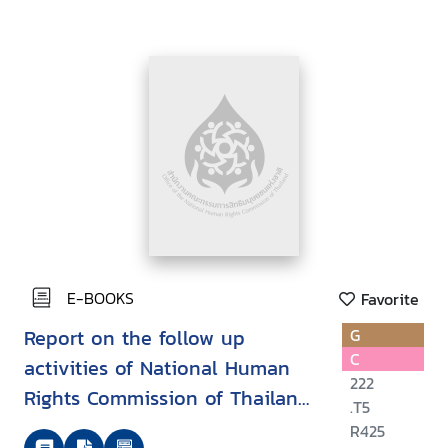
E-BOOKS
Favorite
Report on the follow up
G
C
activities of National Human
222
Rights Commission of Thailand
.T5
on the APF-Brookings/Bern
R425