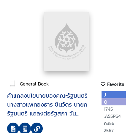
General Book
Favorite
คำแถลงนโยบายของคณะรัฐมนตรี
J
Q
นางสาวแพทองธาร ชินวัตร นายก
1745
รัฐมนตรี แถลงต่อรัฐสภา วัน
.A55P64
พฤหัสบดีที่ 12 กันยายน 2567
ค356
2567