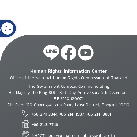
s
Human Rights Information Center
Office of the National Human Rights Commission of Thailand
The Government Complex Commemorating
His Majesty the King 80th BirthDay Anniversary 5th December,
B.E.2550 (2007)
7th Floor 120 Chaengwattana Road, Laksi District, Bangkok 10210
+66 2141 3844, +66 2141 1987, +66 2141 3881
+66 2143 7746
NHRCT.Library@gmail.com; library@nhrc.or.th