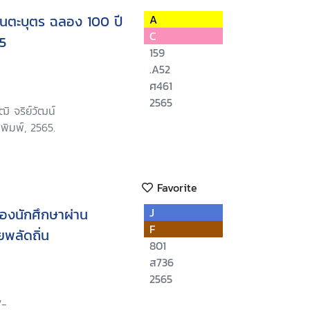
ันตะบุตร ฉลอง 100 ปี
A
C
5
159
.A52
ศ461
2565
วุฒิ จริย์วัฒน์
พิมพ์, 2565.
Favorite
้ของนักศึกษาผ่าน
J
F
พลัดถิ่น
801
ส736
2565
7-