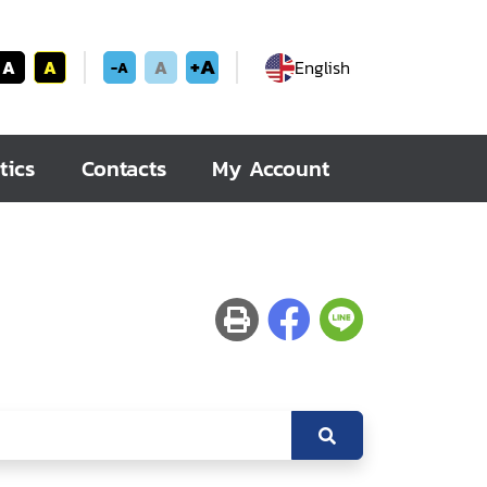
+A
A
A
A
English
-A
tics
Contacts
My Account