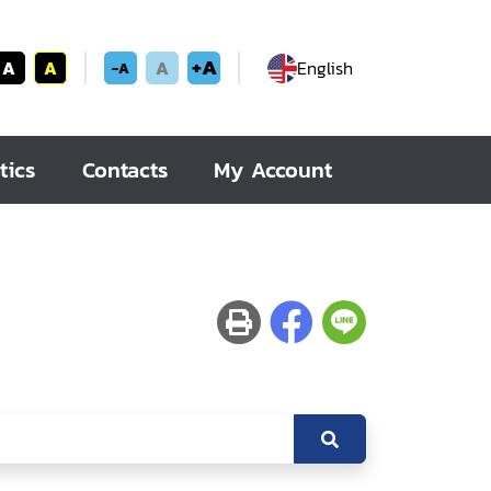
+A
A
A
A
English
-A
tics
Contacts
My Account