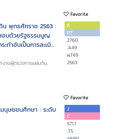
Favorite
นดิน พุทธศักราช 2563 :
K
PT
มชอบด้วยรัฐธรรมนูญ
2760
ะทำอันเป็นการละเมิด
.A49
ผ749
2563
กงานผู้ตรวจการแผ่นดิน,
Favorite
ทธิมนุษยชนศึกษา : ระดับ
J
C
571.1
.T5
ค6911