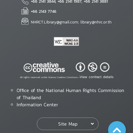
+66 2141 3844, +66 2141 1987, +66 2141 3881
+66 2143 7746
NHRCT.Library@gmail.com; library@nhrc.or.th
View contract details
All rights reserved under license Creative Commons •
Office of the National Human Rights Commission
of Thailand
Information Center
Site Map