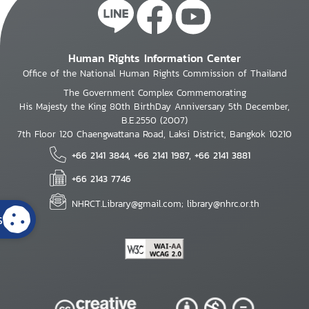
Human Rights Information Center
Office of the National Human Rights Commission of Thailand
The Government Complex Commemorating
His Majesty the King 80th BirthDay Anniversary 5th December,
B.E.2550 (2007)
7th Floor 120 Chaengwattana Road, Laksi District, Bangkok 10210
+66 2141 3844, +66 2141 1987, +66 2141 3881
+66 2143 7746
NHRCT.Library@gmail.com; library@nhrc.or.th
s