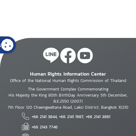
s
Human Rights Information Center
Office of the National Human Rights Commission of Thailand
The Government Complex Commemorating
His Majesty the King 80th BirthDay Anniversary 5th December,
B.E.2550 (2007)
7th Floor 120 Chaengwattana Road, Laksi District, Bangkok 10210
+66 2141 3844, +66 2141 1987, +66 2141 3881
+66 2143 7746