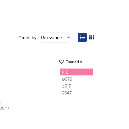
Order by
Favorite
FIC
อ679
ว617
2547
ณ
 2547.