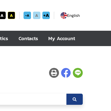
+A
A
A
A
English
-A
tics
Contacts
My Account