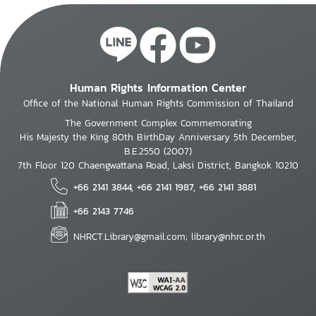
Human Rights Information Center
Office of the National Human Rights Commission of Thailand
The Government Complex Commemorating
His Majesty the King 80th BirthDay Anniversary 5th December,
B.E.2550 (2007)
7th Floor 120 Chaengwattana Road, Laksi District, Bangkok 10210
+66 2141 3844, +66 2141 1987, +66 2141 3881
+66 2143 7746
NHRCT.Library@gmail.com; library@nhrc.or.th