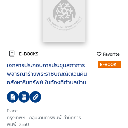
E-BOOKS
Favorite
เอกสารประกอบการประชุมสภาการ
E-BOOK
พิจารณาร่างพระราชบัญญัติเวนคืน
อสังหาริมทรัพย์ ในท้องที่ตำบลบ้าน
ปึก ตำบลเสม็ด และตำบลแสนสุข
อำเภอเมืองชลบุรี จังหวัดชลบุรี พ.ศ.
... บรรจุระเบียบวาระนิติบัญญัติแห่ง
Place:
ชาติ ในคราวประชุมสภานิติบัญญัติ
กรุงเทพฯ : กลุ่มงานการพิมพ์ สำนักการ
แห่งชาติ ครั้งที่ 2/2550 วันพุธที่ 10
พิมพ์, 2550.