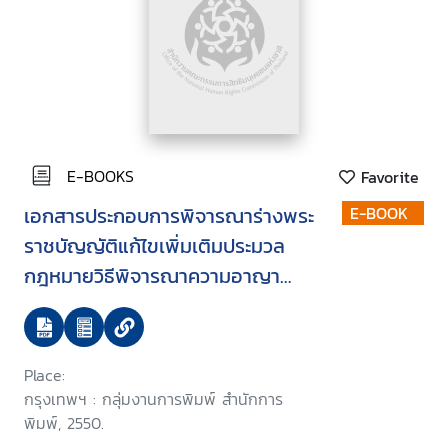
E-BOOKS
Favorite
เอกสารประกอบการพิจารณาร่างพระ
E-BOOK
ราชบัญญัติแก้ไขเพิ่มเติมประมวล
กฎหมายวิธีพิจารณาความอาญา
(ฉบับที่ ..) พ.ศ. ... (วิธีการขังหรือจำ
คุก และการปฏิบัติต่อผู้ต้องขังที่เป็น
หญิงมีครรภ์) บรรจุระเบียบวาระการ
Place:
ประชุมสภานิติบัญญัติแห่งชาติ ใน
กรุงเทพฯ : กลุ่มงานการพิมพ์ สำนักการ
คราวประชุมสภานิติบัญญัติแห่งชาติ
พิมพ์, 2550.