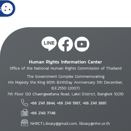
s
Human Rights Information Center
Office of the National Human Rights Commission of Thailand
The Government Complex Commemorating
His Majesty the King 80th BirthDay Anniversary 5th December,
B.E.2550 (2007)
7th Floor 120 Chaengwattana Road, Laksi District, Bangkok 10210
+66 2141 3844, +66 2141 1987, +66 2141 3881
+66 2143 7746
NHRCT.Library@gmail.com; library@nhrc.or.th