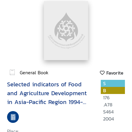
General Book
Favorite
Selected indicators of Food
S
B
and Agriculture Development
176
in Asia-Pacific Region 1994-
.A78
2004
S464
2004
Place: