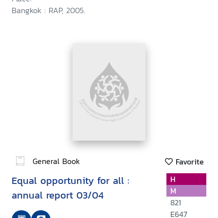
Bangkok : RAP, 2005.
General Book
Favorite
Equal opportunity for all :
H
M
annual report 03/04
821
E647