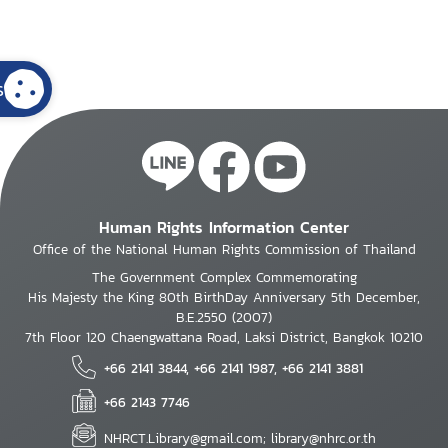
s
Human Rights Information Center
Office of the National Human Rights Commission of Thailand
The Government Complex Commemorating
His Majesty the King 80th BirthDay Anniversary 5th December,
B.E.2550 (2007)
7th Floor 120 Chaengwattana Road, Laksi District, Bangkok 10210
+66 2141 3844, +66 2141 1987, +66 2141 3881
+66 2143 7746
NHRCT.Library@gmail.com; library@nhrc.or.th