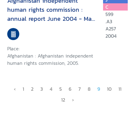
Afghanistan independent
C
human rights commission :
599
annual report June 2004 - May
.A3
2005
A257
2004
Place:
Afghanistan : Afghanistan independent
human rights commission, 2005.
‹
1
2
3
4
5
6
7
8
9
10
11
12
›