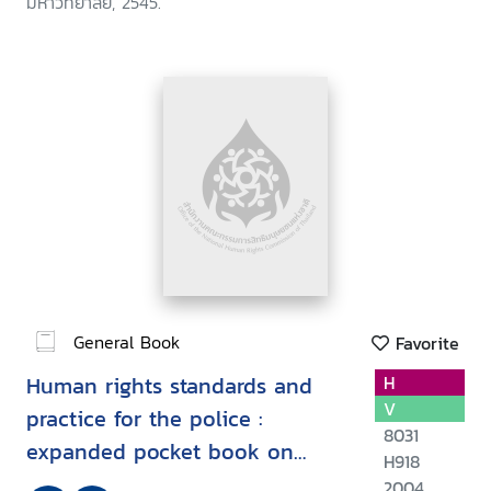
มหาวิทยาลัย, 2545.
General Book
Favorite
Human rights standards and
H
V
practice for the police :
8031
expanded pocket book on
H918
human rights for the police
2004