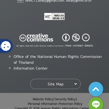
NHRCT.Library@gmail.com; library@nhrc.or.th
s
View contract details
All rights reserved under license Creative Commons •
Office of the National Human Rights Commission
of Thailand
Information Center
Site Map
Website Policy
Security Policy
Personal Information Protection Policy
Copyright © 2026 Human Rights Information Center. All