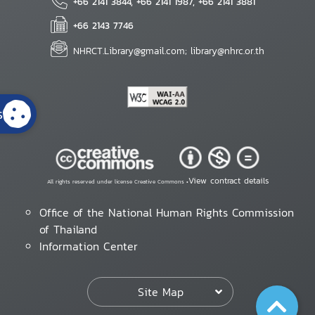
+66 2141 3844, +66 2141 1987, +66 2141 3881
+66 2143 7746
NHRCT.Library@gmail.com; library@nhrc.or.th
s
View contract details
All rights reserved under license Creative Commons •
Office of the National Human Rights Commission
of Thailand
Information Center
Site Map