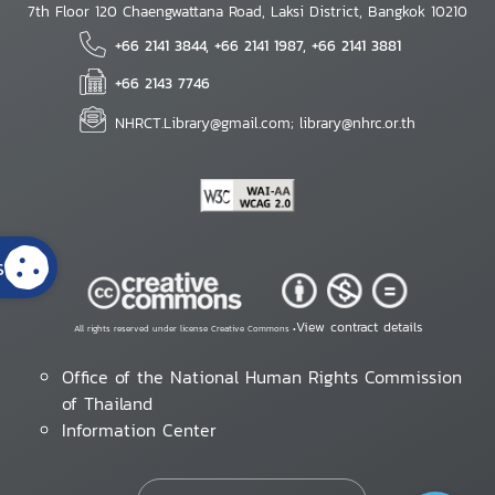
7th Floor 120 Chaengwattana Road, Laksi District, Bangkok 10210
+66 2141 3844, +66 2141 1987, +66 2141 3881
+66 2143 7746
NHRCT.Library@gmail.com; library@nhrc.or.th
s
View contract details
All rights reserved under license Creative Commons •
Office of the National Human Rights Commission
of Thailand
Information Center