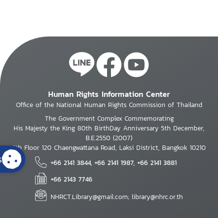
Human Rights Information Center
Office of the National Human Rights Commission of Thailand
The Government Complex Commemorating
His Majesty the King 80th BirthDay Anniversary 5th December,
B.E.2550 (2007)
7th Floor 120 Chaengwattana Road, Laksi District, Bangkok 10210
s
+66 2141 3844, +66 2141 1987, +66 2141 3881
+66 2143 7746
NHRCT.Library@gmail.com; library@nhrc.or.th