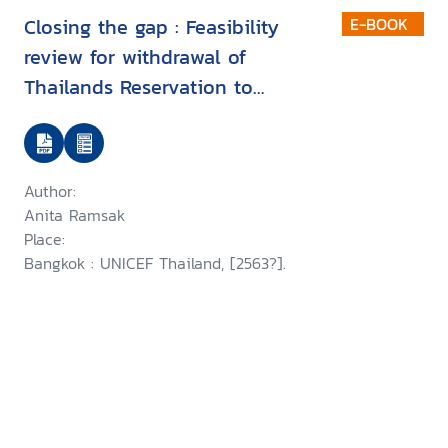
Closing the gap : Feasibility
E-BOOK
review for withdrawal of
Thailands Reservation to
Article 22 of the Convention on
the Rights of the Child in
relation to refugee and asylum-
Author:
seeking children
Anita Ramsak
Place:
Bangkok : UNICEF Thailand, [2563?].