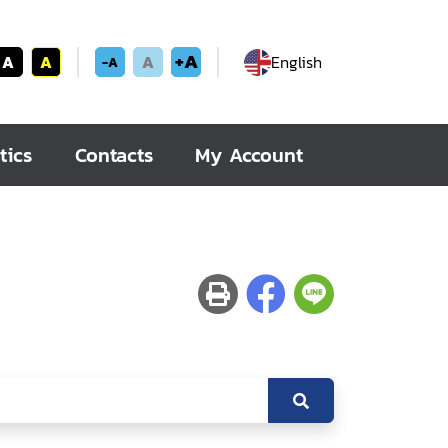
+A
A
A
A
English
-A
tics
Contacts
My Account