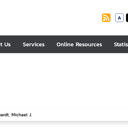
A
t Us
Services
Online Resources
Statis