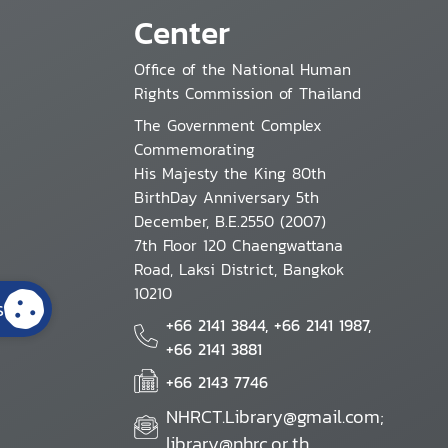
Center
Office of the National Human
Rights Commission of Thailand
The Government Complex
Commemorating
His Majesty the King 80th
BirthDay Anniversary 5th
December, B.E.2550 (2007)
7th Floor 120 Chaengwattana
Road, Laksi District, Bangkok
10210
s
+66 2141 3844, +66 2141 1987,
+66 2141 3881
+66 2143 7746
NHRCT.Library@gmail.com;
library@nhrc.or.th