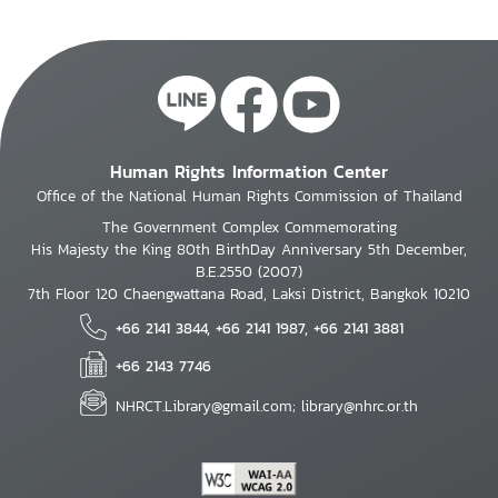
Human Rights Information Center
Office of the National Human Rights Commission of Thailand
The Government Complex Commemorating
His Majesty the King 80th BirthDay Anniversary 5th December,
B.E.2550 (2007)
7th Floor 120 Chaengwattana Road, Laksi District, Bangkok 10210
+66 2141 3844, +66 2141 1987, +66 2141 3881
+66 2143 7746
NHRCT.Library@gmail.com; library@nhrc.or.th