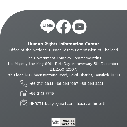
Human Rights Information Center
Office of the National Human Rights Commission of Thailand
The Government Complex Commemorating
His Majesty the King 80th BirthDay Anniversary 5th December,
B.E.2550 (2007)
7th Floor 120 Chaengwattana Road, Laksi District, Bangkok 10210
+66 2141 3844, +66 2141 1987, +66 2141 3881
+66 2143 7746
NHRCT.Library@gmail.com; library@nhrc.or.th