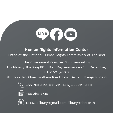
Human Rights Information Center
Office of the National Human Rights Commission of Thailand
The Government Complex Commemorating
His Majesty the King 80th BirthDay Anniversary 5th December,
B.E.2550 (2007)
7th Floor 120 Chaengwattana Road, Laksi District, Bangkok 10210
+66 2141 3844, +66 2141 1987, +66 2141 3881
+66 2143 7746
NHRCT.Library@gmail.com; library@nhrc.or.th