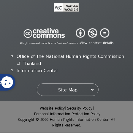
View contract details
All rights reserved under license Creative Commons •
Office of the National Human Rights Commission
of Thailand
Information Center
s
Site Map
Website Policy
Security Policy
Personal Information Protection Policy
Copyright © 2026 Human Rights Information Center. All
Rights Reserved.