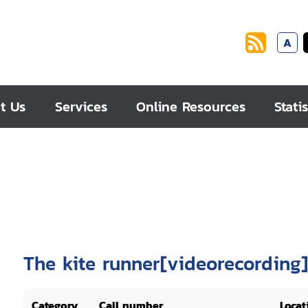
A
t Us
Services
Online Resources
Statis
The kite runner[videorecording]
Category
Call number
Locat