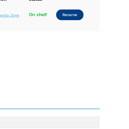
On shelf
Reserve
media Zone