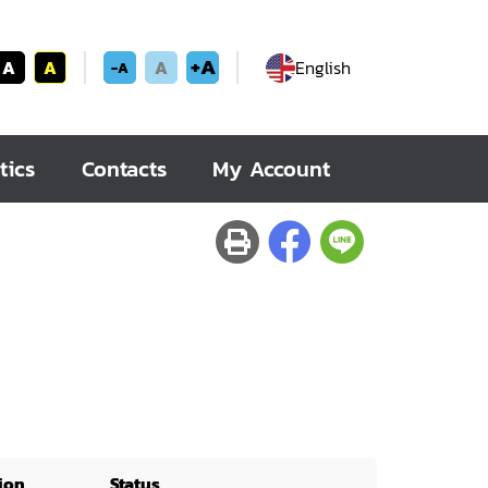
+A
A
A
A
English
-A
tics
Contacts
My Account
ion
Status